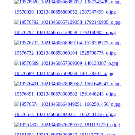
19578920_10213460656889052_1387347499_o.jpg
19576792_10213460657129058_1792140905_o.jpg
19576732_10213460658969104_1528798775_o.jpg
19576689_10213460657569069_140138307_o.jpg
19576491_10213460678089582_1561648243_o.jpg
19576574_10213460664849251_1662501456_o.jpg
19551802_10213460676289537_1811137720_o.jpg