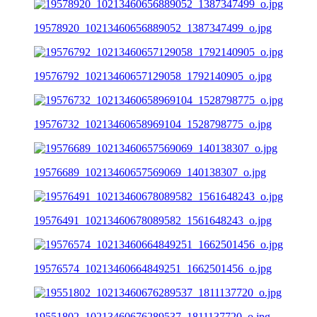
19578920_10213460656889052_1387347499_o.jpg
19576792_10213460657129058_1792140905_o.jpg
19576732_10213460658969104_1528798775_o.jpg
19576689_10213460657569069_140138307_o.jpg
19576491_10213460678089582_1561648243_o.jpg
19576574_10213460664849251_1662501456_o.jpg
19551802_10213460676289537_1811137720_o.jpg