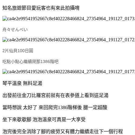
知名旅遊節目愛玩客也有來此拍攝唷
舟々せんべい
2片仙貝100日圓
吃點小點心繼續爬那1386階吧
琴平溫泉 無料足湯
出發前往金刀比羅宮前就有在表參道上看到這足湯
當時想說 太好了 來回爬完1386階梯後 腿一定超酸
坐下來歇歇腳 泡泡溫泉可真是一大享受
泡完後完全消除了腳的疲勞又有體力繼續走往下一個行程