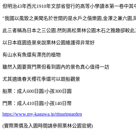
但明治43年西元1910年文部省發行的高等小學讀本第一卷中
"我國以風致之美聞名於世間的是水戶之偕樂園,金澤之兼六園,
此三者稱為日本之三公園.然則高松栗林公園木石之雅趣卻較此
以日本庭園造景來說栗林公園維護得非常好
有山水有魚還有漂亮的植物
雖然入園要買門票但看到園內的景色真心值得一訪
尤其適逢春天櫻花季還可以遊船觀景
船票：成人600日圓/小孩300日圓
門票：成人410日圓/小孩140日幣
https://www.my-kagawa.jp/ritsuringarden
(實際票價及入園時間請參照栗林公園官網)