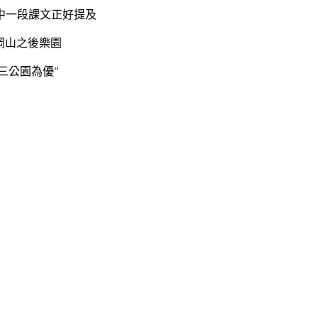
其中一段課文正好提及
岡山之後樂園
三公園為優"