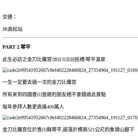
交通：
JR高松站
PART 2 琴平
此生必訪之金刀比羅宮/
巡禮/琴平溫泉
讚岐烏龍麵
一生一定要去過一次的金刀比羅宮
所有來到四國香川旅遊的朋友絕不會錯過此景點
每年參拜人數更高達400萬人
金刀比羅宮位於香川縣琴平,座落於標高521公尺的象頭山腳下