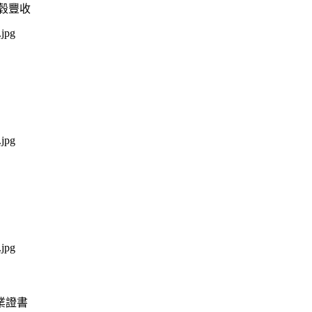
穀豐收
業證書