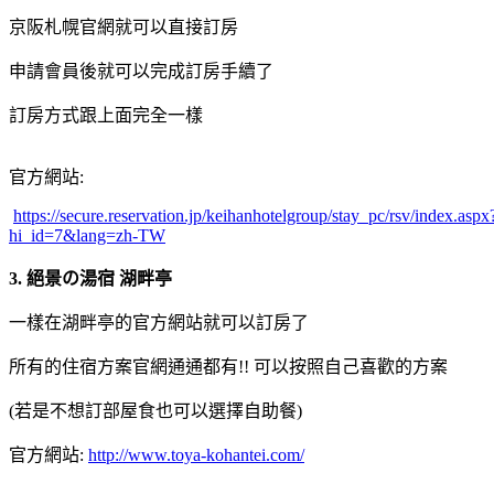
京阪札幌官網就可以直接訂房
申請會員後就可以完成訂房手續了
訂房方式跟上面完全一樣
官方網站:
https://secure.reservation.jp/keihanhotelgroup/stay_pc/rsv/index.aspx
hi_id=7&lang=zh-TW
3. 絕景の湯宿 湖畔亭
一樣在湖畔亭的官方網站就可以訂房了
所有的住宿方案官網通通都有!! 可以按照自己喜歡的方案
(若是不想訂部屋食也可以選擇自助餐)
官方網站:
http://www.toya-kohantei.com/