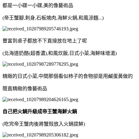
都是一小碟一小碟,美的像藝術品
(帝王蟹腳,刺身,石板燒肉,海鮮火鍋,和風涼麵...)
豐富到桌子都放不下直接放在地上了呢
(北海道奶酪(超香濃),和風炊飯,日式小菜,海鮮味增湯)
精緻的日式小菜,中間那個看似柿子的食物卻是用鹹蛋黃做的
簡直精緻的像藝術品
自己把火鍋升級成帝王蟹海鮮火鍋
(吃完帝王蟹肉後將蟹殼放入火鍋提鮮)