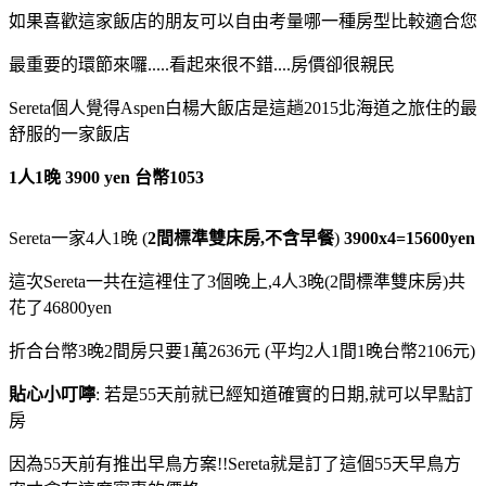
如果喜歡這家飯店的朋友可以自由考量哪一種房型比較適合您
最重要的環節來囉.....看起來很不錯....房價卻很親民
Sereta個人覺得Aspen白楊大飯店是這趟2015北海道之旅住的最
舒服的一家飯店
1人1晚 3900 yen 台幣1053
Sereta一家4人1晚 (
2間標準雙床房,不含早餐
)
3900x4=15600yen
這次Sereta一共在這裡住了3個晚上,4人3晚(2間標準雙床房)共
花了46800yen
折合台幣3晚2間房只要1萬2636元 (平均2人1間1晚台幣2106元)
貼心小叮嚀
: 若是55天前就已經知道確實的日期,就可以早點訂
房
因為55天前有推出早鳥方案!!Sereta就是訂了這個55天早鳥方